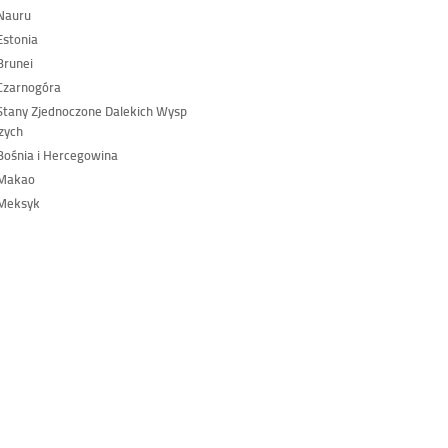
Nauru
stonia
Brunei
Czarnogóra
tany Zjednoczone Dalekich Wysp
zych
ośnia i Hercegowina
Makao
Meksyk