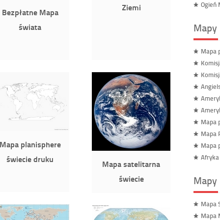
Ogień 
Ziemi
Bezpłatne Mapa
Mapy 
świata
Mapa p
Komisj
Komisj
Angiel
Ameryk
Ameryk
Mapa p
Mapa R
Mapa planisphere
Mapa p
Afryka
świecie druku
Mapa satelitarna
świecie
Mapy 
Mapa 
Mapa 