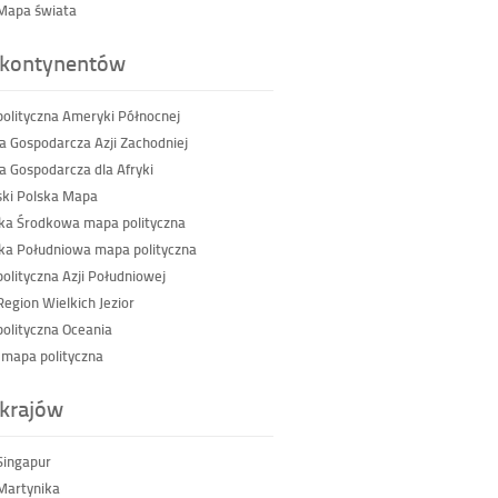
Mapa świata
kontynentów
olityczna Ameryki Północnej
a Gospodarcza Azji Zachodniej
a Gospodarcza dla Afryki
ski Polska Mapa
a Środkowa mapa polityczna
a Południowa mapa polityczna
olityczna Azji Południowej
egion Wielkich Jezior
olityczna Oceania
 mapa polityczna
krajów
Singapur
Martynika