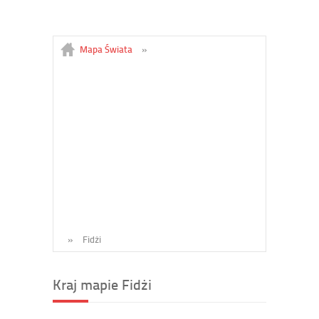
Mapa Świata
»
»
Fidżi
Kraj mapie Fidżi