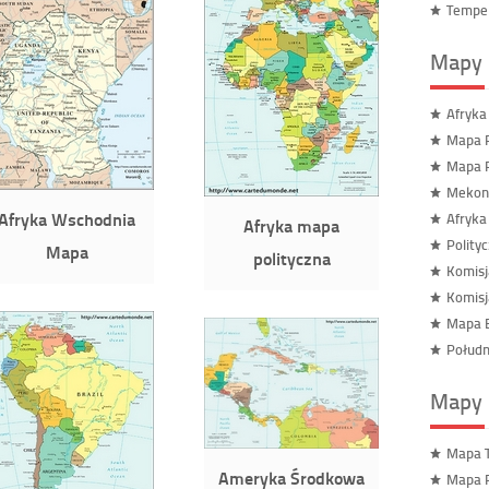
Temper
Mapy 
Afryka
Mapa R
Mapa R
Mekon
Afryka Wschodnia
Afryka
Afryka mapa
Polity
Mapa
polityczna
Komisj
Komisj
Mapa B
Połudn
Mapy 
Mapa T
Ameryka Środkowa
Mapa P