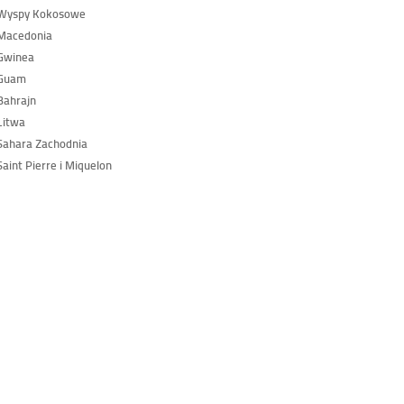
Wyspy Kokosowe
Macedonia
Gwinea
Guam
Bahrajn
Litwa
ahara Zachodnia
aint Pierre i Miquelon