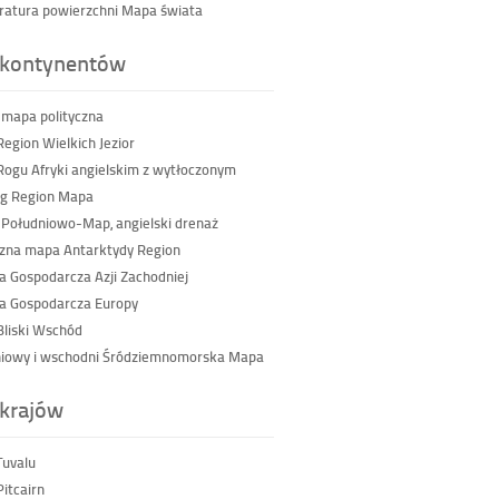
atura powierzchni Mapa świata
kontynentów
 mapa polityczna
egion Wielkich Jezior
ogu Afryki angielskim z wytłoczonym
g Region Mapa
 Południowo-Map, angielski drenaż
czna mapa Antarktydy Region
a Gospodarcza Azji Zachodniej
a Gospodarcza Europy
liski Wschód
iowy i wschodni Śródziemnomorska Mapa
krajów
uvalu
itcairn