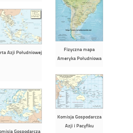
Fizyczna mapa
rta Azji Południowej
Ameryka Południowa
Komisja Gospodarcza
Azji i Pacyfiku
omisja Gospodarcza