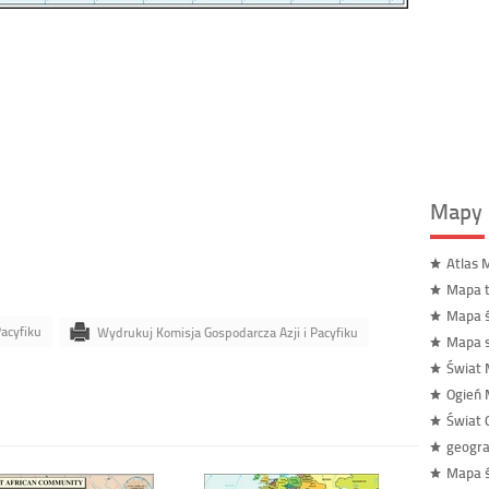
Mapy 
Atlas 
Mapa t
Mapa ś
Pacyfiku
Wydrukuj Komisja Gospodarcza Azji i Pacyfiku
Mapa s
Świat 
Ogień 
Świat
geogra
Mapa 